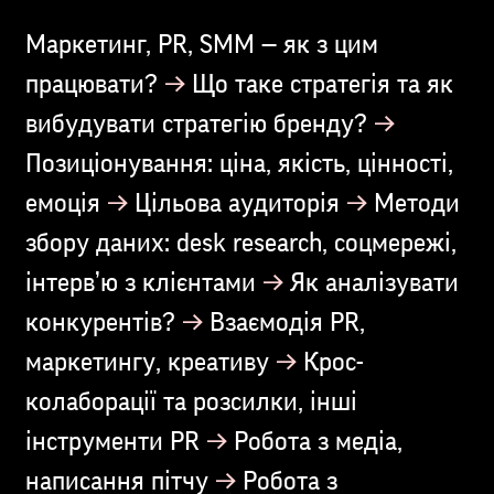
Маркетинг, PR, SMM — як з цим
→
працювати?
Що таке стратегія та як
→
вибудувати стратегію бренду?
Позиціонування: ціна, якість, цінності,
→
→
емоція
Цільова аудиторія
Методи
збору даних: desk research, соцмережі,
→
інтерв’ю з клієнтами
Як аналізувати
→
конкурентів?
Взаємодія PR,
→
маркетингу, креативу
Крос-
колаборації та розсилки, інші
→
інструменти PR
Робота з медіа,
→
написання пітчу
Робота з