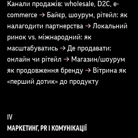
Канали продажів: wholesale, D2C, e-
→
commerce
Байєр, шоурум, рітейл: як
→
налагодити партнерства
Локальний
ринок vs. міжнародний: як
→
масштабуватись
Де продавати:
→
онлайн чи рітейл
Магазин/шоурум
→
як продовження бренду
Вітрина як
«перший дотик» до продукту
МАРКЕТИНГ, PR І КОМУНІКАЦІЇ