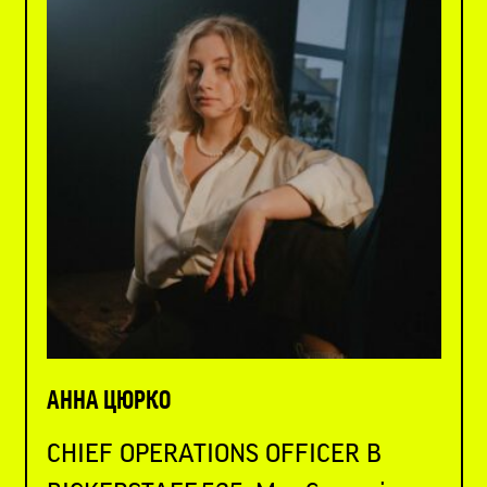
АННА ЦЮРКО
CHIEF OPERATIONS OFFICER В