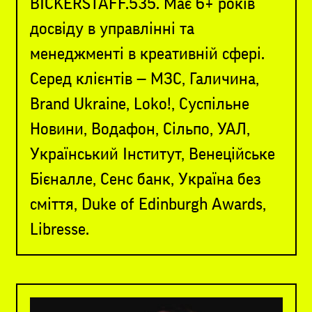
BICKERSTAFF.535. Має 6+ років
досвіду в управлінні та
менеджменті в креативній сфері.
Серед клієнтів — МЗС, Галичина,
Brand Ukraine, Loko!, Cуспільне
Новини, Водафон, Сільпо, УАЛ,
Український Інститут, Венеційське
Бієналле, Сенс банк, Україна без
сміття, Duke of Edinburgh Awards,
Libresse.