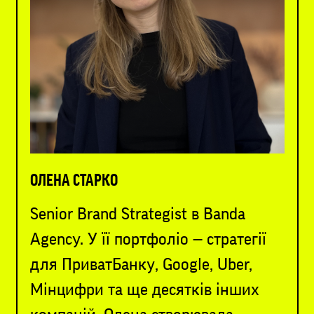
ОЛЕНА СТАРКО
Senior Brand Strategist в Banda
Agency. У її портфоліо — стратегії
для ПриватБанку, Google, Uber,
Мінцифри та ще десятків інших