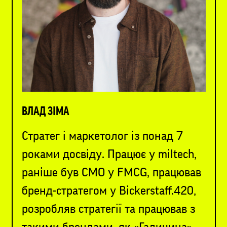
ВЛАД ЗІМА
Стратег і маркетолог із понад 7
роками досвіду. Працює у miltech,
раніше був CMO у FMCG, працював
бренд-стратегом у Bickerstaff.420,
розробляв стратегії та працював з
такими брендами, як «Галичина»,