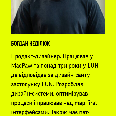
БОГДАН НЕДІЛЮК
Продакт-дизайнер. Працював у
MacPaw та понад три роки у LUN,
де відповідав за дизайн сайту і
застосунку LUN. Розробляв
дизайн-системи, оптимізував
процеси і працював над map-first
інтерфейсами. Також має пет-