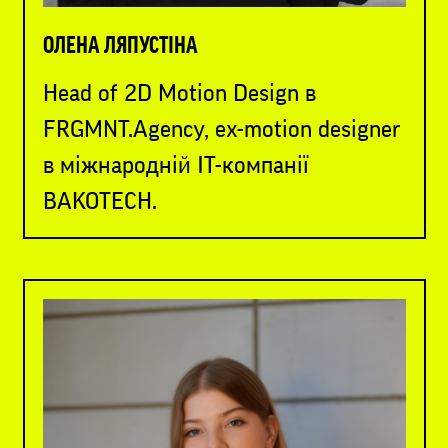
ОЛЕНА ЛЯПУСТІНА
Head of 2D Motion Design в
FRGMNT.Agency, ex-motion designer
в міжнародній IT-компанії
BAKOTECH.