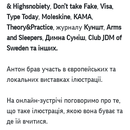
& Highsnobiety
,
Don’t take Fake
,
Visa
,
Type Today
,
Moleskine
,
KAMA
,
Theory&Practice
, журналу
Куншт
,
Arms
and Sleepers
,
Димна Сумiш
,
Club JDM of
Sweden та інших.
Антон брав участь в європейських та
локальних виставках ілюстрації.
На онлайн-зустрічі поговоримо про те,
що таке ілюстрація, якою вона буває та
де їй вчитися.