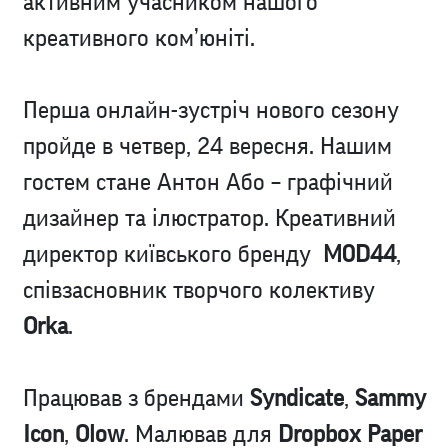
активним учасником нашого
креативного ком’юніті.
Перша онлайн-зустріч нового сезону
пройде в четвер, 24 вересня. Нашим
гостем стане Антон Або – графічний
дизайнер та ілюстратор. Креативний
директор київського бренду
M0D44
,
співзасновник творчого колективу
Orka
.
Працював з брендами
Syndicate
,
Sammy
Icon
,
Olow
. Малював для
Dropbox Paper