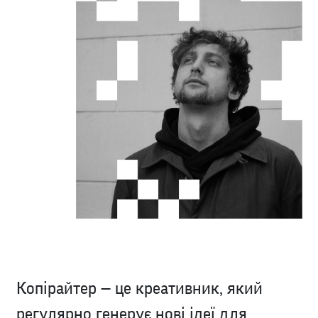
Копірайтер — це креативник, який
регулярно генерує нові ідеї для