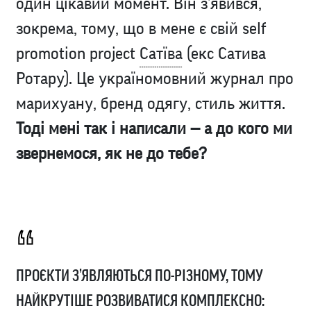
один цікавий момент. Він з’явився,
зокрема, тому, що в мене є свій self
promotion project
Сатїва
(екс Сатива
Ротару). Це україномовний журнал про
марихуану, бренд одягу, стиль життя.
Тоді мені так і написали — а до кого ми
звернемося, як не до тебе?
ПРОЄКТИ З’ЯВЛЯЮТЬСЯ ПО-РІЗНОМУ, ТОМУ
НАЙКРУТІШЕ РОЗВИВАТИСЯ КОМПЛЕКСНО: